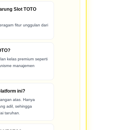
Tarung Slot TOTO
agam fitur unggulan dari
TOTO?
lan kelas premium seperti
ekanisme manajemen
latform ini?
langan atas. Hanya
ng adil, sehingga
ai taruhan.