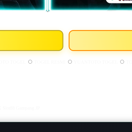
OTO TOGEL
TOGEL RESMI
YUANTOTO TOGEL
TO
 Slot88 Gampang JP