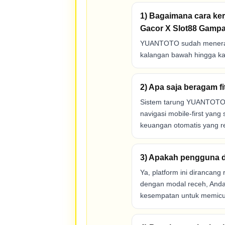
1) Bagaimana cara ke
Gacor X Slot88 Gamp
YUANTOTO sudah menerapk
kalangan bawah hingga ka
2) Apa saja beragam 
Sistem tarung YUANTOTO me
navigasi mobile-first yan
keuangan otomatis yang r
3) Apakah pengguna de
Ya, platform ini diranca
dengan modal receh, Anda 
kesempatan untuk memicu p