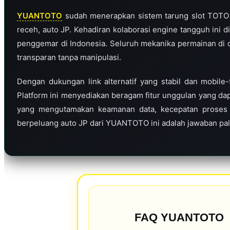
YUANTOTO
sudah menerapkan sistem tarung slot TOTO 
receh, auto JP. Kehadiran kolaborasi engine tangguh ini 
penggemar di Indonesia. Seluruh mekanika permainan di da
transparan tanpa manipulasi.
Dengan dukungan link alternatif yang stabil dan mobile
Platform ini menyediakan beragam fitur unggulan yang dap
yang mengutamakan keamanan data, kecepatan proses 
berpeluang auto JP dari YUANTOTO ini adalah jawaban palin
FAQ YUANTOTO