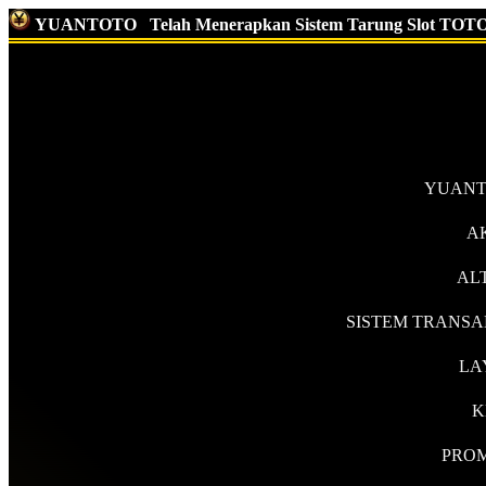
YUANTOTO
Telah Menerapkan Sistem Tarung Slot TOT
YUANT
A
AL
SISTEM TRANS
LA
K
PROM