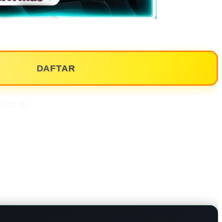
DAFTAR
GEL 4D