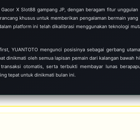
Gacor X Slot88 gampang JP, dengan beragam fitur unggulan 
dirancang khusus untuk memberikan pengalaman bermain yang ultr
lam platform ini telah dikalibrasi menggunakan teknologi mut
-first, YUANTOTO mengunci posisinya sebagai gerbang utama 
at dinikmati oleh semua lapisan pemain dari kalangan bawah h
transaksi otomatis, serta terbukti membayar lunas berapa
g tepat untuk dinikmati bulan ini.