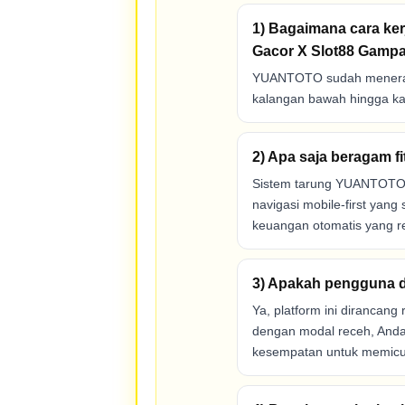
1) Bagaimana cara ke
Gacor X Slot88 Gamp
YUANTOTO sudah menerapk
kalangan bawah hingga ka
2) Apa saja beragam 
Sistem tarung YUANTOTO me
navigasi mobile-first yan
keuangan otomatis yang r
3) Apakah pengguna de
Ya, platform ini diranca
dengan modal receh, Anda 
kesempatan untuk memicu p