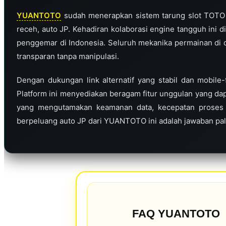
YUANTOTO
sudah menerapkan sistem tarung slot TOTO 
receh, auto JP. Kehadiran kolaborasi engine tangguh ini 
penggemar di Indonesia. Seluruh mekanika permainan di da
transparan tanpa manipulasi.
Dengan dukungan link alternatif yang stabil dan mobile
Platform ini menyediakan beragam fitur unggulan yang dap
yang mengutamakan keamanan data, kecepatan proses 
berpeluang auto JP dari YUANTOTO ini adalah jawaban palin
FAQ YUANTOTO