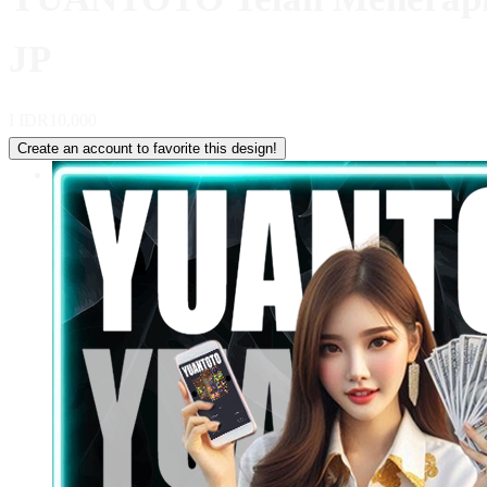
JP
I
IDR10,000
Create an account to favorite this design!