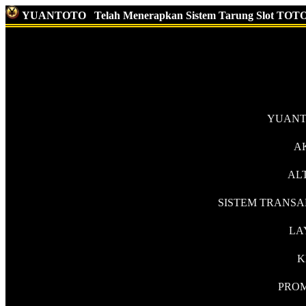
YUANTOTO
Telah Menerapkan Sistem Tarung Slot TOT
YUANT
A
AL
SISTEM TRANS
LA
K
PROM