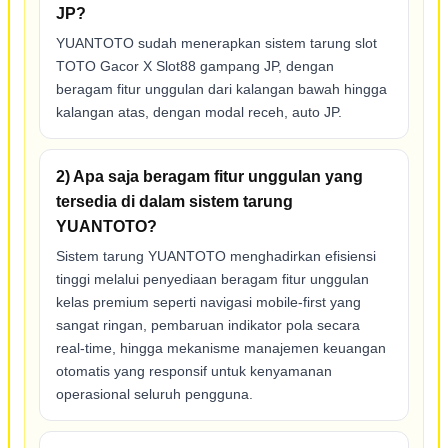
JP?
YUANTOTO sudah menerapkan sistem tarung slot
TOTO Gacor X Slot88 gampang JP, dengan
beragam fitur unggulan dari kalangan bawah hingga
kalangan atas, dengan modal receh, auto JP.
2) Apa saja beragam fitur unggulan yang
tersedia di dalam sistem tarung
YUANTOTO?
Sistem tarung YUANTOTO menghadirkan efisiensi
tinggi melalui penyediaan beragam fitur unggulan
kelas premium seperti navigasi mobile-first yang
sangat ringan, pembaruan indikator pola secara
real-time, hingga mekanisme manajemen keuangan
otomatis yang responsif untuk kenyamanan
operasional seluruh pengguna.