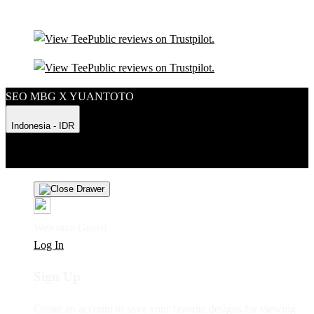
SEO MBG X YUANTOTO
Indonesia - IDR
Product Safety
Intellectual Property Policy
CA: Do Not Sell My
Personal Information
Privacy Policy
Terms
Welcome Guest!
Log In
Sign Up
Create an account to save your favorite designs for viewing