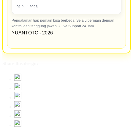
01 Juni 2026
Pengalaman tiap pemain bisa berbeda. Selalu bermain dengan
kontrol dan tanggung jawab. • Live Support 24 Jam
YUANTOTO - 2026
Share this design: