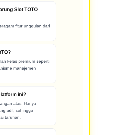
Tarung Slot TOTO
agam fitur unggulan dari
TOTO?
lan kelas premium seperti
ekanisme manajemen
latform ini?
langan atas. Hanya
ng adil, sehingga
ai taruhan.