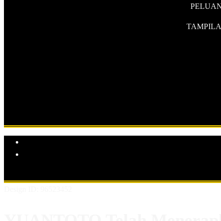
PELUAN
TAMPILA
Explore Categories
Popular Products
Shop All Designs
YUANTOTO
SLOT THAILAND
SLOT TOTO
Design ID: 96523452
YUANTOTO Telah Menerapka