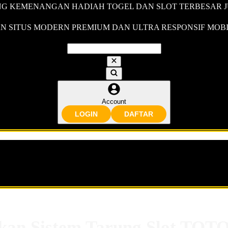
G KEMENANGAN HADIAH TOGEL DAN SLOT TERBESAR JU
N SITUS MODERN PREMIUM DAN ULTRA RESPONSIF MOBI
Account
LOGIN
DAFTAR
TOTO TOGEL
TOGEL RESMI
SITUS TOTO
TOGEL 4D
n Sistem Tarung Slot TOTO