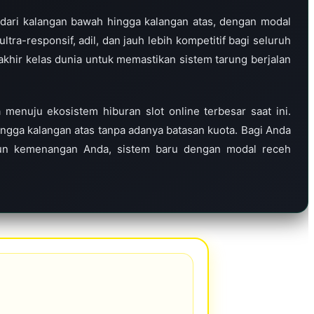
dari kalangan bawah hingga kalangan atas, dengan modal
a-responsif, adil, dan jauh lebih kompetitif bagi seluruh
akhir kelas dunia untuk memastikan sistem tarung berjalan
menuju ekosistem hiburan slot online terbesar saat ini.
ingga kalangan atas tanpa adanya batasan kuota. Bagi Anda
pun kemenangan Anda, sistem baru dengan modal receh