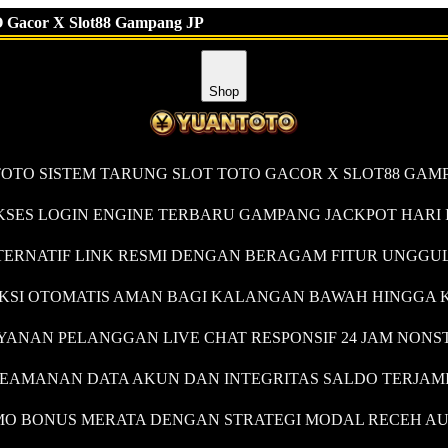
O Gacor X Slot88 Gampang JP
Shop
OTO SISTEM TARUNG SLOT TOTO GACOR X SLOT88 GAMP
KSES LOGIN ENGINE TERBARU GAMPANG JACKPOT HARI I
TERNATIF LINK RESMI DENGAN BERAGAM FITUR UNGGU
AKSI OTOMATIS AMAN BAGI KALANGAN BAWAH HINGGA 
YANAN PELANGGAN LIVE CHAT RESPONSIF 24 JAM NONS
EAMANAN DATA AKUN DAN INTEGRITAS SALDO TERJAM
O BONUS MERATA DENGAN STRATEGI MODAL RECEH AU