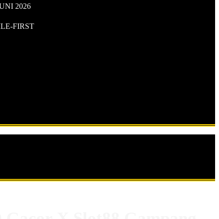
NI 2026
LE-FIRST
 Gacor X Slot88 Gampang