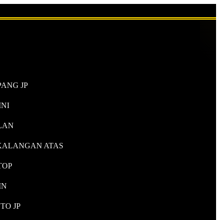
ANG JP
NI
LAN
KALANGAN ATAS
TOP
IN
TO JP